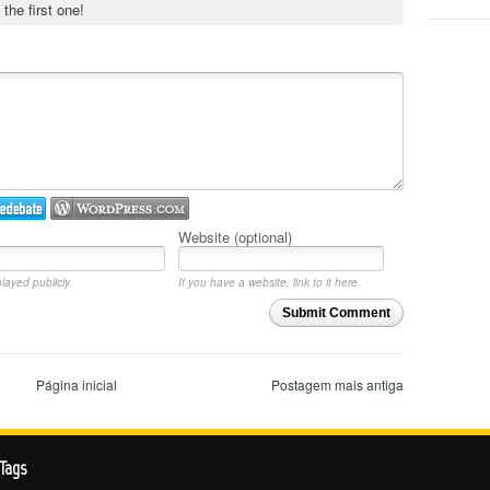
 the first one!
Website (optional)
layed publicly.
If you have a website, link to it here.
Submit Comment
Página inicial
Postagem mais antiga
Tags