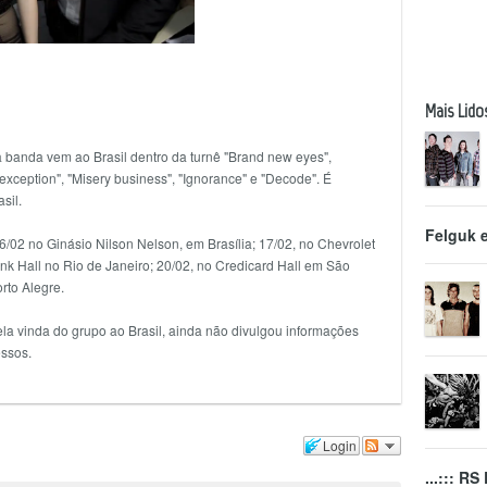
Mais Lido
a banda vem ao Brasil dentro da turnê "Brand new eyes",
ception", "Misery business", "Ignorance" e "Decode". É
sil.
Felguk 
02 no Ginásio Nilson Nelson, em Brasília; 17/02, no Chevrolet
ank Hall no Rio de Janeiro; 20/02, no Credicard Hall em São
rto Alegre.
la vinda do grupo ao Brasil, ainda não divulgou informações
essos.
Login
...::: R