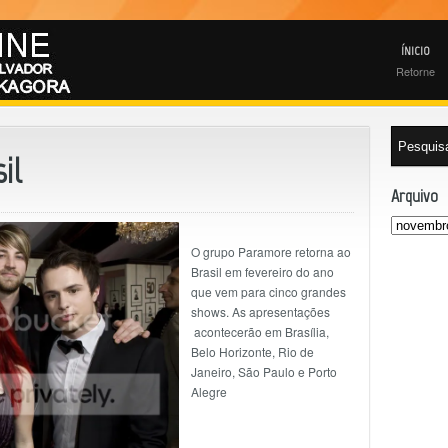
ÍNICIO
Retorne
il
Arquivo
O grupo Paramore retorna ao
Brasil em fevereiro do ano
que vem para cinco grandes
shows. As apresentações
acontecerão em Brasília,
Belo Horizonte, Rio de
Janeiro, São Paulo e Porto
Alegre