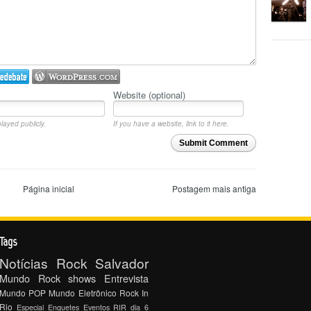
Website (optional)
layed publicly.
If you have a website, link to it here.
Submit Comment
Página inicial
Postagem mais antiga
Tags
Notícias
Rock Salvador
Mundo Rock
shows
Entrevista
Mundo POP
Mundo Eletrônico
Rock In
Rio
Especial
Enquetes
Eventos
RIR dia 6