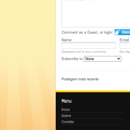
Comment as a Guest, or login:
Name
Email
Displayed next to your comments.
Not disp
Subscribe to
Postagem mais recente
Menu
Ínicio
Sobre
Contato