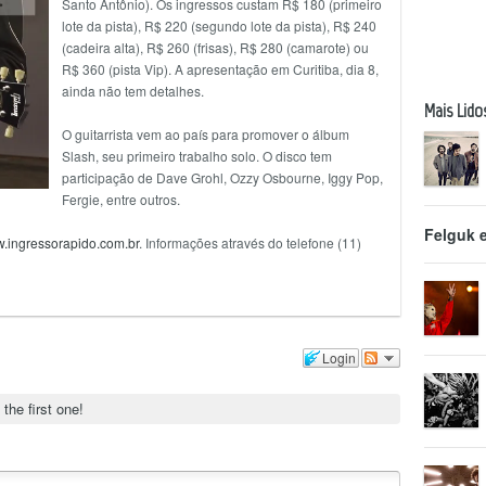
Santo Antônio). Os ingressos custam R$ 180 (primeiro
lote da pista), R$ 220 (segundo lote da pista), R$ 240
(cadeira alta), R$ 260 (frisas), R$ 280 (camarote) ou
R$ 360 (pista Vip). A apresentação em Curitiba, dia 8,
ainda não tem detalhes.
Mais Lido
O guitarrista vem ao país para promover o álbum
Slash, seu primeiro trabalho solo. O disco tem
participação de Dave Grohl, Ozzy Osbourne, Iggy Pop,
Fergie, entre outros.
Felguk 
.ingressorapido.com.br
. Informações através do telefone (11)
Login
 the first one!