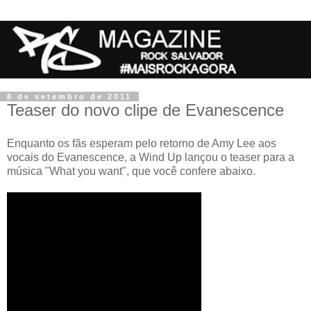
8 de setembro de 2011
Teaser do novo clipe de Evanescence
Enquanto os fãs esperam pelo retorno de Amy Lee aos
vocais do Evanescence, a Wind Up lançou o teaser para a
música "What you want", que você confere abaixo.