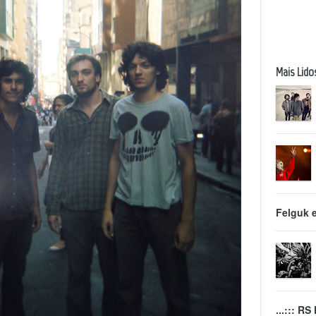
Mais Lido
Felguk 
...::: R