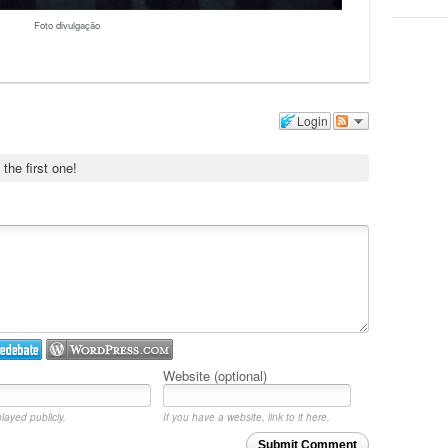
Foto divulgação
Login
 the first one!
Website (optional)
layed publicly.
If you have a website, link to it here.
Submit Comment