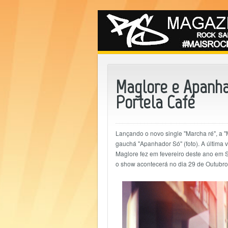
Maglore e Apanha
Portela Café
Lançando o novo single "Marcha ré", a "
gauchá "Apanhador Só" (foto). A última 
Maglore fez em fevereiro deste ano em S
o show acontecerá no dia 29 de Outubro