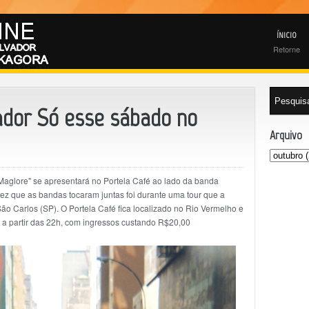
ÍNICIO
Retorne
dor Só esse sábado no
Arquivo
Maglore" se apresentará no Portela Café ao lado da banda
vez que as bandas tocaram juntas foi durante uma tour que a
ão Carlos (SP). O Portela Café fica localizado no Rio Vermelho e
 a partir das 22h, com ingressos custando R$20,00