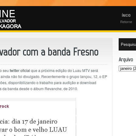
ÍNICIO
Retorne
vador com a banda Fresno
Arquivo
no seu
twitter oficial
que a próxima edição do Luau MTV será
o ainda não foi divulgado. Recentemente o grupo lançou, 12, o EP
ões, disponibilizando o trabalho para audição e download
ditas da banda desde o álbum Revanche, de 2010.