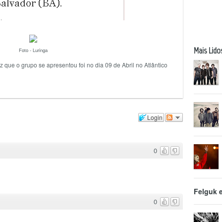
Mais Lido
Foto - Luringa
z que o grupo se apresentou foi no dia 09 de Abril no Atlântico
Login
0
Felguk 
0