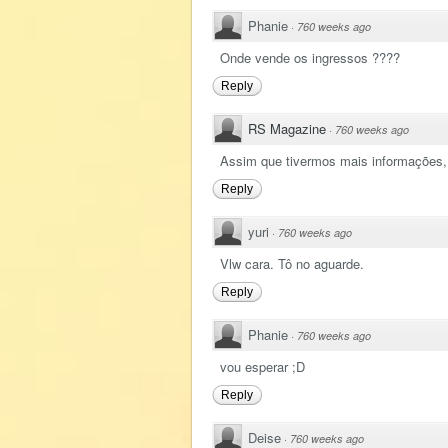
Phanie
·
760 weeks ago
Onde vende os ingressos ????
Reply
RS Magazine
·
760 weeks ago
Assim que tivermos mais informações, 
Reply
yuri
·
760 weeks ago
Vlw cara. Tô no aguarde.
Reply
Phanie
·
760 weeks ago
vou esperar ;D
Reply
Deise
·
760 weeks ago