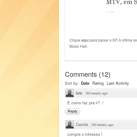
Clique
aqui
para baixar o EP. A última ve
Music Hall.
Comments
(
12
)
Sort by:
Date
Rating
Last Activity
Isis
·
760 weeks ago
E como faz pra ir? :/
Reply
Camila
·
760 weeks ago
compra o inhresso !