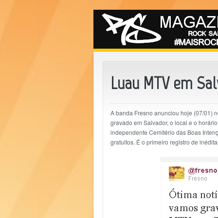
Luau MTV em Sal
A banda Fresno anunciou hoje (07/01) 
gravado em Salvador, o local e o horári
independente Cemitério das Boas Intenç
gratuitos. É o primeiro registro de iné