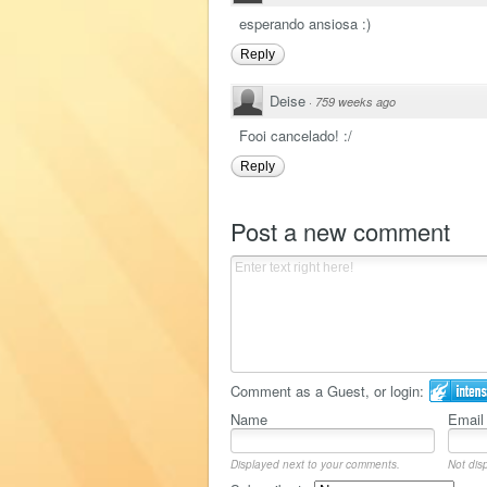
esperando ansiosa :)
Reply
Deise
·
759 weeks ago
Fooi cancelado! :/
Reply
Post a new comment
Comment as a Guest, or login:
Name
Email
Displayed next to your comments.
Not disp