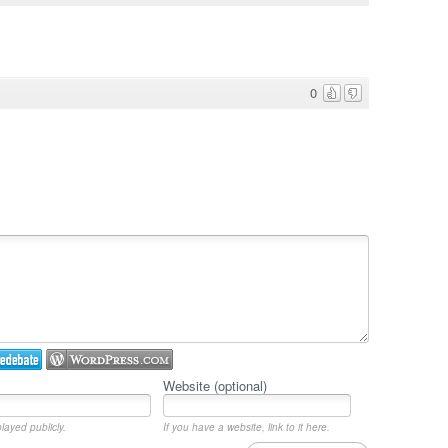
0
Website (optional)
layed publicly.
If you have a website, link to it here.