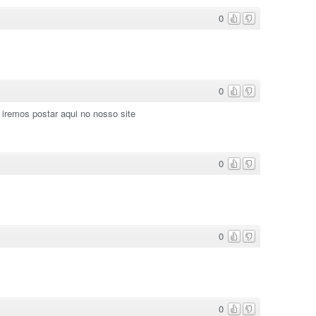
0
0
iremos postar aqui no nosso site
0
0
0