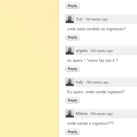
Reply
Yuri
·
760 weeks ago
onde será vendido os ingressos?
Reply
angela
·
760 weeks ago
eu quero *-*como faz pra ir ?
Reply
indy
·
760 weeks ago
Eu quero, onde vende ingresso?
Reply
Milena
·
760 weeks ago
onde vende o ingresso???
Reply