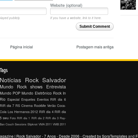
Website (optional)
layed publicly.
If you have a website, link to it here.
Submit Comment
Página inicial
Postagem mais antiga
Tags
Notícias
Rock Salvador
Mundo Rock
shows
Entrevista
Mundo POP
Mundo Eletrônico
Rock In
Rio
Especial
Enquetes
Eventos
RIR dia 6
RIR dia 7
RS Cinema
RockMe
Verão Coca-
Cola
Los Hermanos 2012
RIR dia 4
RIR dia
5
swu
Foto
RIR dia 1
RIR dia 2
RIR dia 3
Ray-
Ban Couch Sessions
Slipknot
VMA 2011
VMB 2011
gazine | Rock Salvador - 7 Anos - Desde 2006
- Created by
SoraTemplates
and
F