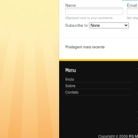
Name
Email
Displayed next to your comments.
Not disp
Subscribe to
Postagem mais recente
Menu
Ínicio
Sobre
Contato
Copyright © 2006
RS Ma