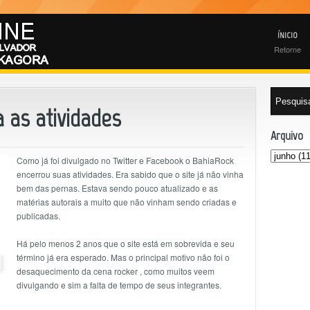
ÍNICIO
Retorne
 as atividades
Arquivo
Como já foi divulgado no Twitter e Facebook o BahiaRock
encerrou suas atividades. Era sabido que o site já não vinha
bem das pernas. Estava sendo pouco atualizado e as
matérias autorais a muito que não vinham sendo criadas e
publicadas.
Há pelo menos 2 anos que o site está em sobrevida e seu
término já era esperado. Mas o principal motivo não foi o
desaquecimento da cena rocker , como muitos veem
divulgando e sim a falta de tempo de seus integrantes.