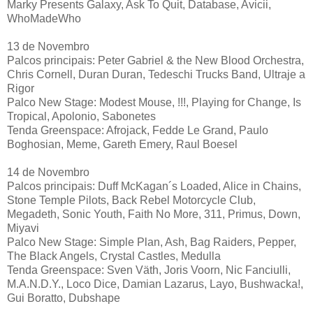
Marky Presents Galaxy, Ask To Quit, Database, Avicii,
WhoMadeWho
13 de Novembro
Palcos principais: Peter Gabriel & the New Blood Orchestra,
Chris Cornell, Duran Duran, Tedeschi Trucks Band, Ultraje a
Rigor
Palco New Stage: Modest Mouse, !!!, Playing for Change, Is
Tropical, Apolonio, Sabonetes
Tenda Greenspace: Afrojack, Fedde Le Grand, Paulo
Boghosian, Meme, Gareth Emery, Raul Boesel
14 de Novembro
Palcos principais: Duff McKagan´s Loaded, Alice in Chains,
Stone Temple Pilots, Back Rebel Motorcycle Club,
Megadeth, Sonic Youth, Faith No More, 311, Primus, Down,
Miyavi
Palco New Stage: Simple Plan, Ash, Bag Raiders, Pepper,
The Black Angels, Crystal Castles, Medulla
Tenda Greenspace: Sven Väth, Joris Voorn, Nic Fanciulli,
M.A.N.D.Y., Loco Dice, Damian Lazarus, Layo, Bushwacka!,
Gui Boratto, Dubshape